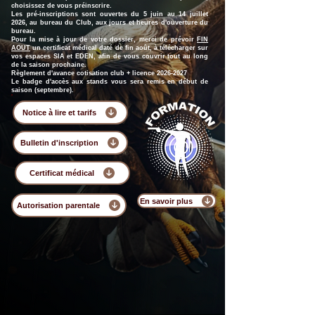
choisissez de vous préinscrire.
Les pré-inscriptions sont ouvertes du 5 juin au 14 juillet
2026, au bureau du Club, aux jours et heures d'ouverture du
bureau.
Pour la mise à jour de votre dossier, merci de prévoir
FIN
AOUT
un certificat médical daté de fin août, à télécharger sur
vos espaces SIA et EDEN, afin de vous couvrir tout au long
de la saison prochaine.
Règlement d'avance cotisation club + licence
2026-2027
Le badge d'accès aux stands vous sera remis en début de
saison (septembre).
Notice à lire et tarifs
Bulletin d'inscription
Certificat médical
En savoir plus
Autorisation parentale