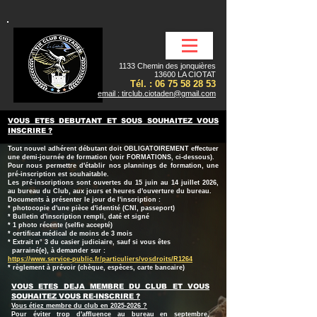
1133 Chemin des jonquières
13600 LA CIOTAT
Tél. :
06 75 58 28 53
email : tirclub.ciotaden@gmail.com
VOUS ETES DEBUTANT ET SOUS SOUHAITEZ VOUS
INSCRIRE ?
Tout nouvel adhérent débutant doit OBLIGATOIREMENT effectuer
une demi-journée de formation (voir FORMATIONS, ci-dessous).
Pour nous permettre d'établir nos plannings de formation, une
pré-inscription est souhaitable.
Les pré-inscriptions sont ouvertes du 15 juin au 14 juillet 2026,
au bureau du Club, aux jours et heures d'ouverture du bureau.
Documents à présenter le jour de l'inscription :
* photocopie d'une pièce d'identité (CNI, passeport)
* Bulletin d'inscription rempli, daté et signé
* 1 photo récente (selfie accepté)
* certificat médical de moins de 3 mois
* Extrait n° 3 du casier judiciaire, sauf si vous êtes
parrainé(e), à demander sur :
https://www.service-public.fr/particuliers/vosdroits/R1264
* règlement à prévoir (chèque, espèces, carte bancaire)
VOUS ETES DEJA MEMBRE DU CLUB ET
VOUS
SOUHAITEZ VOUS RE-INSCRIRE ?
Vous étiez membre du club en
2025-2026
?
Pour éviter trop d'affluence au bureau en septembre,