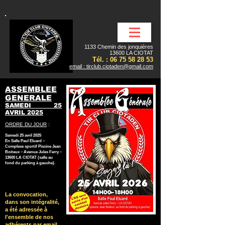
1133 Chemin des jonquières
13600 LA CIOTAT
Tél. :
06 75 58 28 53
email : tirclub.ciotaden@gmail.com
ASSEMBLEE
GENERALE
SAMEDI 25
AVRIL 2025
ORDRE DU JOUR
:
Samedi 25 avril 2025
En Salle Paul Eluard –
Complexe sportif Piscine Jean
Boiteux – Avenue Jules Ferry –
13600 LA CIOTAT (salle au
fond du parking à gauche).
La convocation,
dans son intégralité,
a été adressée à
l'ensemble de nos
adhérents par email,